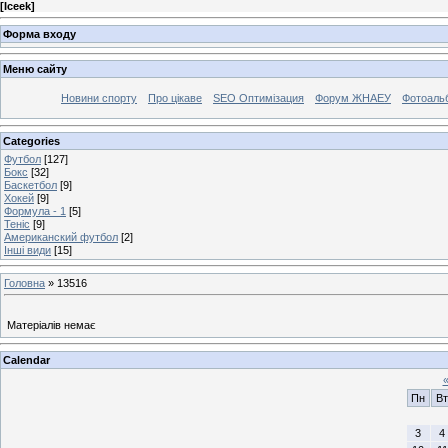
[
Iceek
]
Форма входу
Меню сайту
Новини спорту
Про цікаве
SEO Оптимізация
Форум ЖНАЕУ
Фотоаль
Categories
Футбол
[127]
Бокс
[32]
Баскетбол
[9]
Хокей
[9]
Формула - 1
[5]
Теніс
[9]
Американский футбол
[2]
Інші види
[15]
Головна
»
13516
Матеріалів немає
Calendar
Пн
Вт
3
4