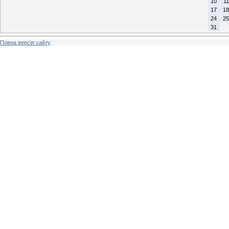
10
11
17
18
24
25
31
Повна версія сайту