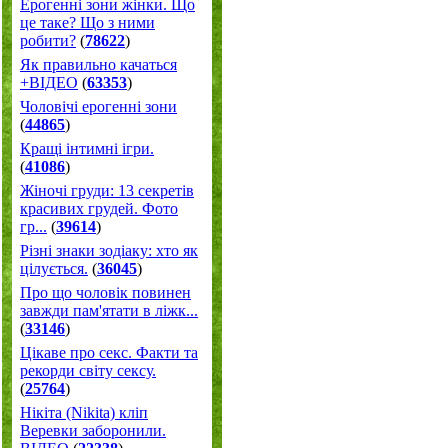
Ерогенні зони жінки. Що
це таке? Що з ними
робити?
(
78622
)
Як правильно качаться
+ВІДЕО
(
63353
)
Чоловічі ерогенні зони
(
44865
)
Кращі інтимні ігри.
(
41086
)
Жіночі груди: 13 секретів
красивих грудей. Фото
гр...
(
39614
)
Різні знаки зодіаку: хто як
цілується.
(
36045
)
Про що чоловік повинен
завжди пам'ятати в ліжк...
(
33146
)
Цікаве про секс. Факти та
рекорди світу сексу.
(
25764
)
Нікіта (Nikita) кліп
Веревки заборонили.