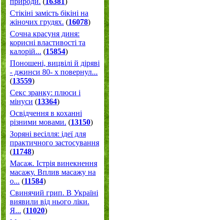
природи.
(
16381
)
Стікіні замість бікіні на
жіночих грудях.
(
16078
)
Сочна красуня диня:
корисні властивості та
калорій...
(
15854
)
Поношені, вицвілі й діряві
- джинси 80- х повернул...
(
13559
)
Секс зранку: плюси і
мінуси
(
13364
)
Освідчення в коханні
різними мовами.
(
13150
)
Зоряні весілля: ідеї для
практичного застосування
(
11748
)
Масаж. Істрія винекнення
масажу. Вплив масажу на
о...
(
11584
)
Свинячий грип. В Україні
виявили від нього ліки.
Я...
(
11020
)