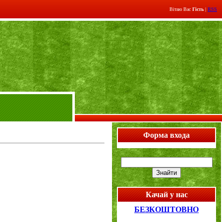
Вітаю Вас
Гість
|
RSS
Форма входа
Качай у нас
БЕЗКОШТОВНО