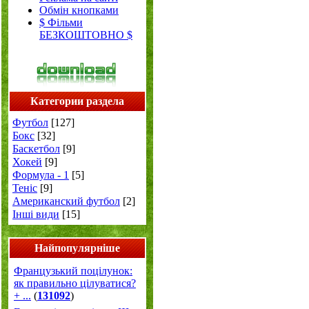
Обмін кнопками
$ Фільми
БЕЗКОШТОВНО $
Категории раздела
Футбол
[127]
Бокс
[32]
Баскетбол
[9]
Хокей
[9]
Формула - 1
[5]
Теніс
[9]
Американский футбол
[2]
Інші види
[15]
Найпопулярніше
Французький поцілунок:
як правильно цілуватися?
+ ...
(
131092
)