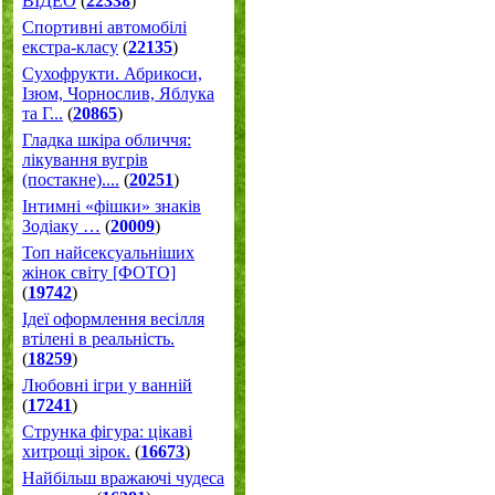
ВІДЕО
(
22338
)
Спортивні автомобілі
екстра-класу
(
22135
)
Cухофрукти. Абрикоси,
Ізюм, Чорнослив, Яблука
та Г...
(
20865
)
Гладка шкіра обличчя:
лікування вугрів
(постакне)....
(
20251
)
Інтимні «фішки» знаків
Зодіаку …
(
20009
)
Топ найсексуальніших
жінок світу [ФОТО]
(
19742
)
Ідеї оформлення весілля
втілені в реальність.
(
18259
)
Любовні ігри у ванній
(
17241
)
Струнка фігура: цікаві
хитрощі зірок.
(
16673
)
Найбільш вражаючі чудеса