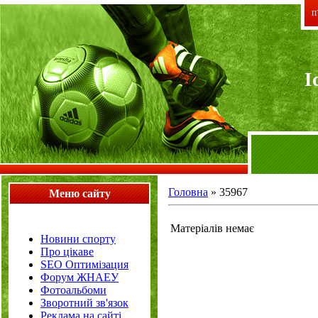
П`
I
Головна
»
35967
Меню сайту
Матеріалів немає
Новини спорту
Про цікаве
SEO Оптимізация
Форум ЖНАЕУ
Фотоальбоми
Зворотний зв'язок
Реклама на сайті