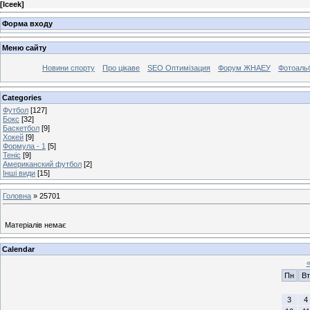
[
Iceek
]
Форма входу
Меню сайту
Новини спорту
Про цікаве
SEO Оптимізация
Форум ЖНАЕУ
Фотоаль
Categories
Футбол
[127]
Бокс
[32]
Баскетбол
[9]
Хокей
[9]
Формула - 1
[5]
Теніс
[9]
Американский футбол
[2]
Інші види
[15]
Головна
»
25701
Матеріалів немає
Calendar
Пн
Вт
3
4