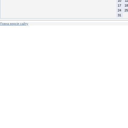
10
11
17
18
24
25
31
Повна версія сайту