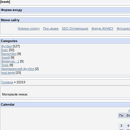
[
Iceek
]
Форма входу
Меню сайту
Новини спорту
Про цікаве
SEO Оптимізация
Форум ЖНАЕУ
Фотоаль
Categories
Футбол
[127]
Бокс
[32]
Баскетбол
[9]
Хокей
[9]
Формула - 1
[5]
Теніс
[9]
Американский футбол
[2]
Інші види
[15]
Головна
»
22213
Матеріалів немає
Calendar
Пн
Вт
3
4