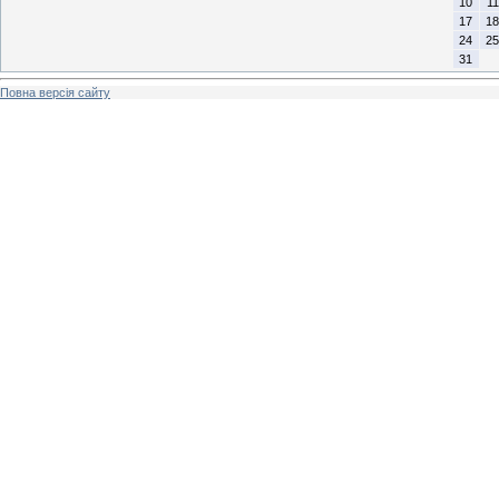
10
11
17
18
24
25
31
Повна версія сайту