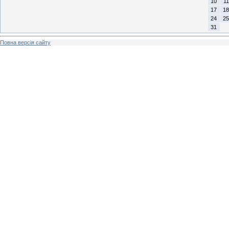
10
11
17
18
24
25
31
Повна версія сайту