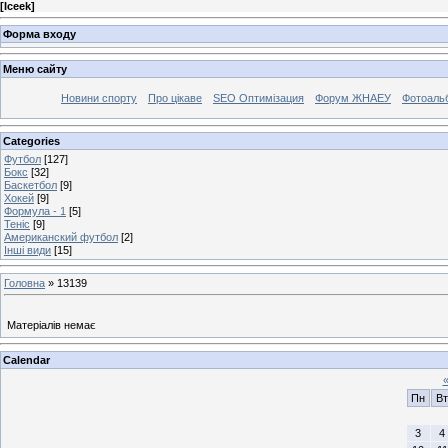
[
Iceek
]
Форма входу
Меню сайту
Новини спорту
Про цікаве
SEO Оптимізация
Форум ЖНАЕУ
Фотоаль
Categories
Футбол
[127]
Бокс
[32]
Баскетбол
[9]
Хокей
[9]
Формула - 1
[5]
Теніс
[9]
Американский футбол
[2]
Інші види
[15]
Головна
»
13139
Матеріалів немає
Calendar
Пн
Вт
3
4