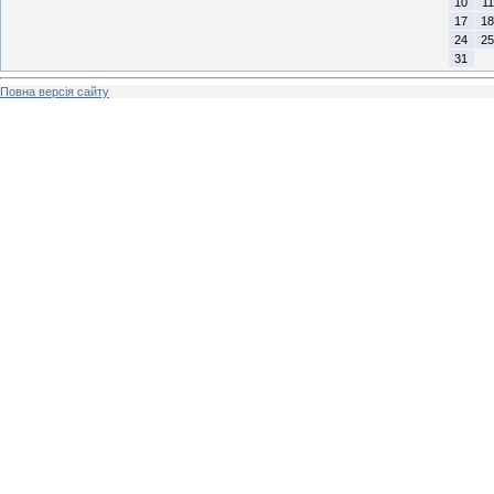
10
11
17
18
24
25
31
Повна версія сайту