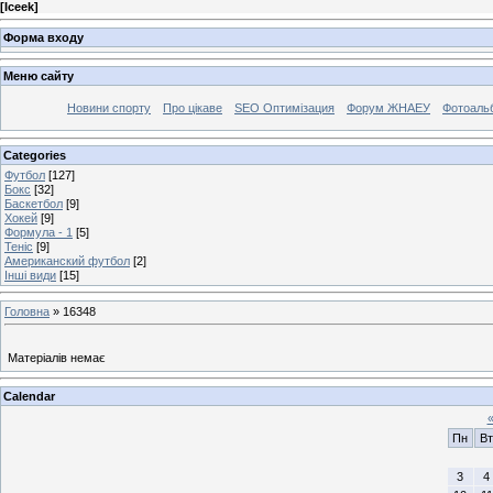
[
Iceek
]
Форма входу
Меню сайту
Новини спорту
Про цікаве
SEO Оптимізация
Форум ЖНАЕУ
Фотоаль
Categories
Футбол
[127]
Бокс
[32]
Баскетбол
[9]
Хокей
[9]
Формула - 1
[5]
Теніс
[9]
Американский футбол
[2]
Інші види
[15]
Головна
»
16348
Матеріалів немає
Calendar
Пн
Вт
3
4