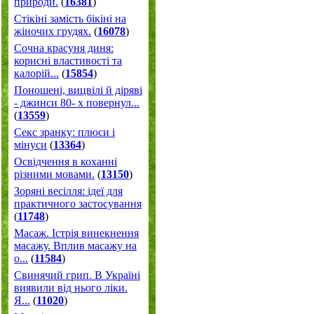
природи.
(
16381
)
Стікіні замість бікіні на
жіночих грудях.
(
16078
)
Сочна красуня диня:
корисні властивості та
калорій...
(
15854
)
Поношені, вицвілі й діряві
- джинси 80- х повернул...
(
13559
)
Секс зранку: плюси і
мінуси
(
13364
)
Освідчення в коханні
різними мовами.
(
13150
)
Зоряні весілля: ідеї для
практичного застосування
(
11748
)
Масаж. Істрія винекнення
масажу. Вплив масажу на
о...
(
11584
)
Свинячий грип. В Україні
виявили від нього ліки.
Я...
(
11020
)