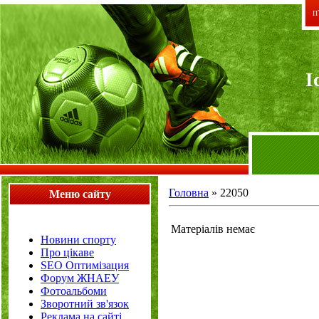
П`
I
Головна
»
22050
Меню сайту
Матеріалів немає
Новини спорту
Про цікаве
SEO Оптимізация
Форум ЖНАЕУ
Фотоальбоми
Зворотний зв'язок
Реклама на сайті