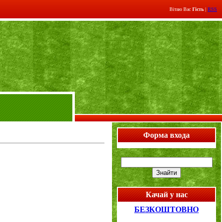
Вітаю Вас
Гість
|
RSS
Форма входа
Качай у нас
БЕЗКОШТОВНО