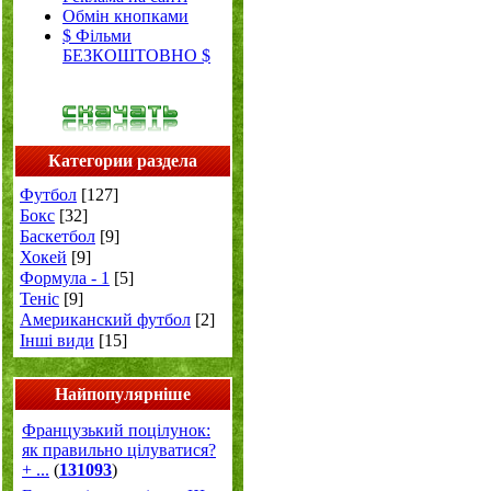
Обмін кнопками
$ Фільми
БЕЗКОШТОВНО $
Категории раздела
Футбол
[127]
Бокс
[32]
Баскетбол
[9]
Хокей
[9]
Формула - 1
[5]
Теніс
[9]
Американский футбол
[2]
Інші види
[15]
Найпопулярніше
Французький поцілунок:
як правильно цілуватися?
+ ...
(
131093
)