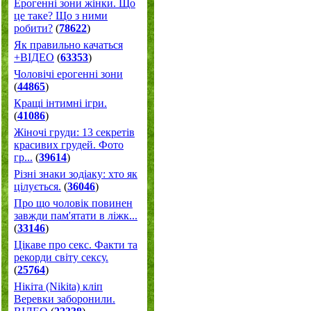
Ерогенні зони жінки. Що
це таке? Що з ними
робити?
(
78622
)
Як правильно качаться
+ВІДЕО
(
63353
)
Чоловічі ерогенні зони
(
44865
)
Кращі інтимні ігри.
(
41086
)
Жіночі груди: 13 секретів
красивих грудей. Фото
гр...
(
39614
)
Різні знаки зодіаку: хто як
цілується.
(
36046
)
Про що чоловік повинен
завжди пам'ятати в ліжк...
(
33146
)
Цікаве про секс. Факти та
рекорди світу сексу.
(
25764
)
Нікіта (Nikita) кліп
Веревки заборонили.