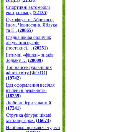
ВІДЕО
(
22338
)
Спортивні автомобілі
екстра-класу
(
22135
)
Cухофрукти. Абрикоси,
Ізюм, Чорнослив, Яблука
та Г...
(
20865
)
Гладка шкіра обличчя:
лікування вугрів
(постакне)....
(
20251
)
Інтимні «фішки» знаків
Зодіаку …
(
20009
)
Топ найсексуальніших
жінок світу [ФОТО]
(
19742
)
Ідеї оформлення весілля
втілені в реальність.
(
18259
)
Любовні ігри у ванній
(
17241
)
Струнка фігура: цікаві
хитрощі зірок.
(
16673
)
Найбільш вражаючі чудеса