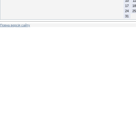
10
11
17
18
24
25
31
Повна версія сайту