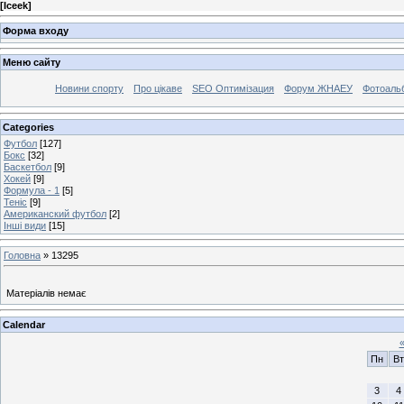
[
Iceek
]
Форма входу
Меню сайту
Новини спорту
Про цікаве
SEO Оптимізация
Форум ЖНАЕУ
Фотоаль
Categories
Футбол
[127]
Бокс
[32]
Баскетбол
[9]
Хокей
[9]
Формула - 1
[5]
Теніс
[9]
Американский футбол
[2]
Інші види
[15]
Головна
»
13295
Матеріалів немає
Calendar
Пн
Вт
3
4