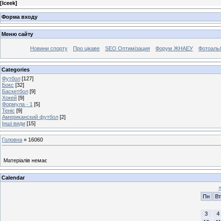
[
Iceek
]
Форма входу
Меню сайту
Новини спорту
Про цікаве
SEO Оптимізация
Форум ЖНАЕУ
Фотоаль
Categories
Футбол
[127]
Бокс
[32]
Баскетбол
[9]
Хокей
[9]
Формула - 1
[5]
Теніс
[9]
Американский футбол
[2]
Інші види
[15]
Головна
»
16060
Матеріалів немає
Calendar
Пн
Вт
3
4