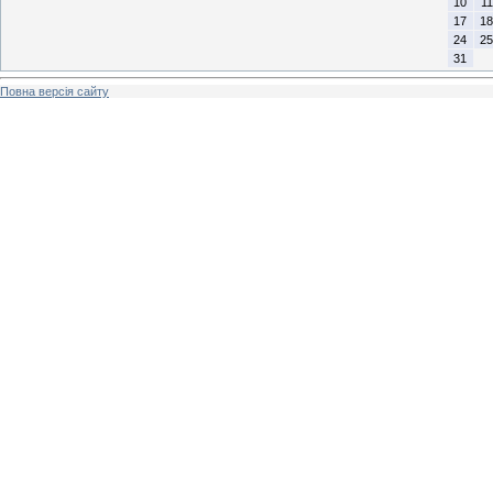
10
11
17
18
24
25
31
Повна версія сайту